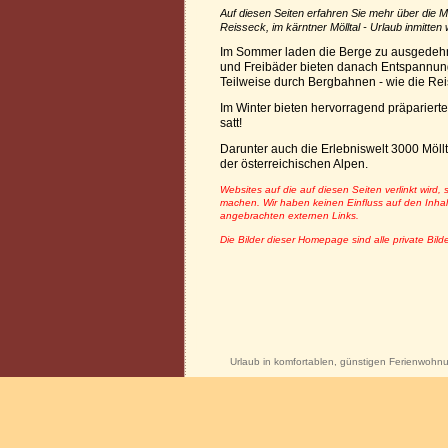
Auf diesen Seiten erfahren Sie mehr über die 
Reisseck, im kärntner Mölltal - Urlaub inmitte
Im Sommer laden die Berge zu ausgedeh
und Freibäder bieten danach Entspannung
Teilweise durch Bergbahnen - wie die Rei
Im Winter bieten hervorragend präparier
satt!
Darunter auch die Erlebniswelt 3000 Möllt
der österreichischen Alpen.
Websites auf die auf diesen Seiten verlinkt wird, 
machen. Wir haben keinen Einfluss auf den Inhalt 
angebrachten externen Links.
Die Bilder dieser Homepage sind alle private Bild
Urlaub in komfortablen, günstigen Ferienwohnu