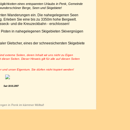
Möglichkeiten eines entspannten Urlaubs in Penk, Gemeinde
n wunderschöner Berge, Seen und Skigebiete!
nten Wanderungen ein. Die nahegelegenen Seen
. Erleben Sie eine bis zu 3350m hohe Bergwelt.
sseck- und die Kreuzeckbahn - erschlossen!
te Pisten in nahegelegenen Skigebieten Skivergnügen
aler Gletscher, eines der schneesichersten Skigebiete
sind externe Seiten, deren Inhalt wir uns nicht zu Eigen
dieser Seiten. Dieser Hinweis gilt für alle auf diesen Seiten
er und unser Eigentum. Sie dürfen nicht kopiert werden!
Se
it 18.01.2007
ngen in Penk im kärntner Mölltal!